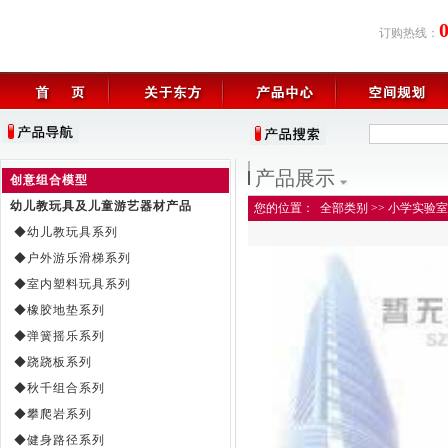
订购热线：
产品展示
创意组合模型
幼儿教玩具及儿童游艺器材产品
您的位置：
全部类别
>>
小学实验室
◆幼儿教玩具系列
◆户外游乐滑梯系列
◆室内塑料玩具系列
◆橡胶地垫系列
◆弹簧摇乐系列
◆跷跷板系列
◆秋千组合系列
◆攀爬岩系列
◆健身路径系列