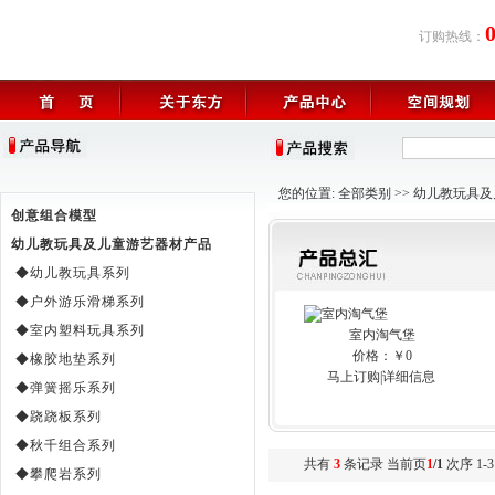
订购热线：
您的位置:
全部类别
>>
幼儿教玩具及
创意组合模型
幼儿教玩具及儿童游艺器材产品
◆幼儿教玩具系列
◆户外游乐滑梯系列
◆室内塑料玩具系列
室内淘气堡
价格：￥0
◆橡胶地垫系列
马上订购
|
详细信息
◆弹簧摇乐系列
◆跷跷板系列
◆秋千组合系列
共有
3
条记录 当前页
1
/1
次序 1-3
◆攀爬岩系列