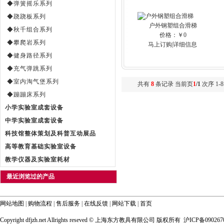
◆弹簧摇乐系列
◆跷跷板系列
户外钢塑组合滑梯
◆秋千组合系列
价格：￥0
◆攀爬岩系列
马上订购
|
详细信息
◆健身路径系列
◆充气弹跳系列
◆室内淘气堡系列
共有
8
条记录 当前页
1
/1
次序 1-8
◆蹦蹦床系列
小学实验室成套设备
中学实验室成套设备
科技馆整体策划及科普互动展品
高等教育基础实验室设备
教学仪器及实验室耗材
最近浏览过的产品
网站地图
|
购物流程
|
售后服务
|
在线反馈
|
网站下载
|
首页
Copyright dfjzh.net Allrights reseved ©
上海东方教具有限公司 版权所有 沪ICP备090267