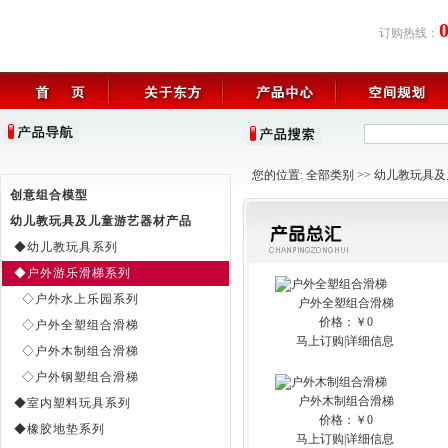
订购热线：
您的位置:
全部类别
>>
幼儿教玩具及
创意组合模型
幼儿教玩具及儿童游艺器材产品
◆幼儿教玩具系列
◆户外游乐滑梯系列
◇户外水上乐园系列
户外全塑组合滑梯
价格：￥0
◇户外全塑组合滑梯
马上订购
|
详细信息
◇户外木制组合滑梯
◇户外钢塑组合滑梯
户外木制组合滑梯
◆室内塑料玩具系列
价格：￥0
◆橡胶地垫系列
马上订购
|
详细信息