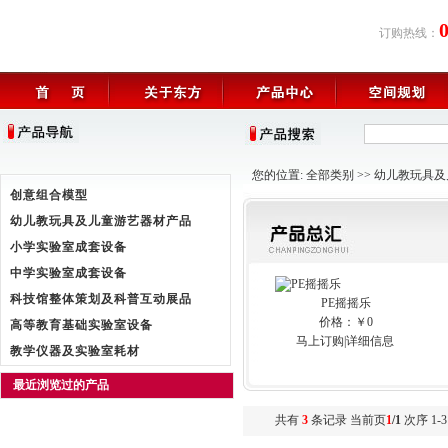
订购热线：
您的位置:
全部类别
>>
幼儿教玩具及
创意组合模型
幼儿教玩具及儿童游艺器材产品
小学实验室成套设备
中学实验室成套设备
科技馆整体策划及科普互动展品
PE摇摇乐
价格：￥0
高等教育基础实验室设备
马上订购
|
详细信息
教学仪器及实验室耗材
最近浏览过的产品
共有
3
条记录 当前页
1
/1
次序 1-3