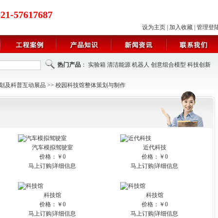
021-57617687
设为主页
|
加入收藏
|
管理登
热门产品
：
实验箱
清洁能源
机器人
创意组合模型
科技创新
划及科普互动展品
>>
校园科技馆整体策划与制作
汽车模拟驾驶室
近代科技
价格：￥0
价格：￥0
马上订购
|
详细信息
马上订购
|
详细信息
科技馆
科技馆
价格：￥0
价格：￥0
马上订购
|
详细信息
马上订购
|
详细信息