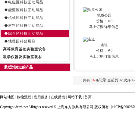
◆电磁区科技互动展品
◆能源区科技互动展品
地质公园
◆机械区科技互动展品
价格：￥0
◆材料区科技互动展品
马上订购
|
详细信息
◆综合区科技互动展品
◆地理园科普展品
走道
高等教育基础实验室设备
价格：￥0
马上订购
|
详细信息
教学仪器及实验室耗材
最近浏览过的产品
共有
16
条记录 当前页
1
/2
次序 1-
网站地图
|
购物流程
|
售后服务
|
在线反馈
|
网站下载
|
首页
Copyright dfjzh.net Allrights reseved ©
上海东方教具有限公司 版权所有 沪ICP备090267