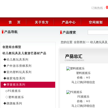
订购热线：
您的位置:
全部类别
>>
幼儿教玩具及
创意组合模型
幼儿教玩具及儿童游艺器材产品
◆幼儿教玩具系列
◆户外游乐滑梯系列
◆室内塑料玩具系列
塑料摇摇乐
价格：￥0
◆橡胶地垫系列
马上订购
|
详细信息
◆弹簧摇乐系列
◇PE摇摇乐
PE摇摇乐
◇塑料摇摇乐
价格：￥0
◆跷跷板系列
马上订购
|
详细信息