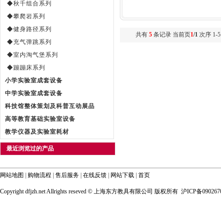
◆秋千组合系列
◆攀爬岩系列
◆健身路径系列
共有
5
条记录 当前页
1
/1
次序 1-5
◆充气弹跳系列
◆室内淘气堡系列
◆蹦蹦床系列
小学实验室成套设备
中学实验室成套设备
科技馆整体策划及科普互动展品
高等教育基础实验室设备
教学仪器及实验室耗材
最近浏览过的产品
网站地图
|
购物流程
|
售后服务
|
在线反馈
|
网站下载
|
首页
Copyright dfjzh.net Allrights reseved ©
上海东方教具有限公司 版权所有 沪ICP备090267