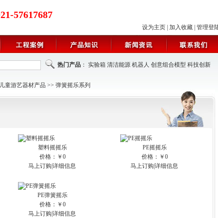
021-57617687
设为主页
|
加入收藏
|
管理登
热门产品
：
实验箱
清洁能源
机器人
创意组合模型
科技创新
儿童游艺器材产品
>>
弹簧摇乐系列
塑料摇摇乐
PE摇摇乐
价格：￥0
价格：￥0
马上订购
|
详细信息
马上订购
|
详细信息
PE弹簧摇乐
价格：￥0
马上订购
|
详细信息